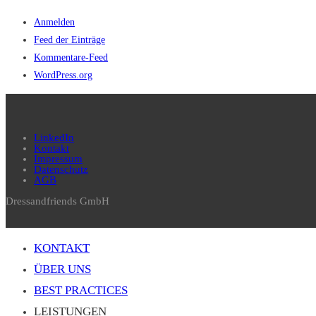
Anmelden
Feed der Einträge
Kommentare-Feed
WordPress.org
LinkedIn
Kontakt
Impressum
Datenschutz
AGB
Dressandfriends GmbH
KONTAKT
ÜBER UNS
BEST PRACTICES
LEISTUNGEN